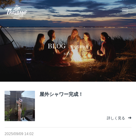
ホーム
BLOG
料金・Webご予約
2025年9月
BLOG
施設案内
ご利用規約
屋外シャワー完成！
宿泊約款
よくあるご質問
詳しく見る
プライバシーポリシー
2025/09/09 14:02