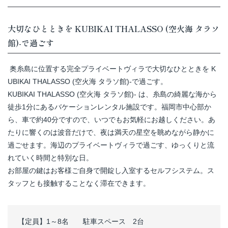
大切なひとときを KUBIKAI THALASSO (空火海 タラソ
館)-で過ごす
奥糸島に位置する完全プライベートヴィラで大切なひとときを K
UBIKAI THALASSO (空火海 タラソ館)-で過ごす。
KUBIKAI THALASSO (空火海 タラソ館)- は、糸島の綺麗な海から
徒歩1分にあるバケーションレンタル施設です。福岡市中心部か
ら、車で約40分ですので、いつでもお気軽にお越しください。あ
たりに響くのは波音だけで、夜は満天の星空を眺めながら静かに
過ごせます。海辺のプライベートヴィラで過ごす、ゆっくりと流
れていく時間と特別な日。
お部屋の鍵はお客様ご自身で開錠し入室するセルフシステム。ス
タッフとも接触することなく滞在できます。
【定員】1～8名 駐車スペース 2台