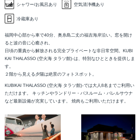
シャワー/お風呂あり
空気清浄機あり
冷蔵庫あり
福岡中心部から車で40分、奥糸島二丈の福吉海岸沿い。窓を開け
ると波の音に心癒され、
日頃の重責から解放される完全プライベートな非日常空間。KUBI
KAI THALASSO (空火海 タラソ館)-は、特別なひとときを提供しま
す。
２階から見える夕陽は絶景のフォトスポット。
KUBIKAI THALASSO (空火海 タラソ館)-では大人8名までご利用い
ただけます。 キッチンやランドリー・バスルーム・バレルサウナ
など最新設備が充実しています。 焼肉もご利用いただけます。