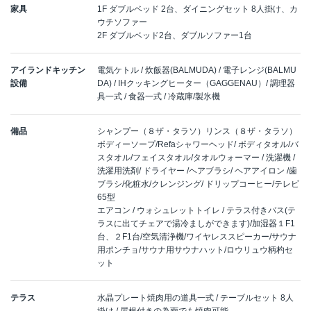
家具
1F ダブルベッド 2台、ダイニングセット 8人掛け、カ
ウチソファー
2F ダブルベッド2台、ダブルソファー1台
アイランドキッチン
電気ケトル / 炊飯器(BALMUDA) / 電子レンジ(BALMU
設備
DA) / IHクッキングヒーター（GAGGENAU）/ 調理器
具一式 / 食器一式 / 冷蔵庫/製氷機
備品
シャンプー（８ザ・タラソ）リンス（８ザ・タラソ）
ボディーソープ/Refaシャワーヘッド/ ボディタオル/バ
スタオル/フェイスタオル/タオルウォーマー / 洗濯機 /
洗濯用洗剤/ ドライヤー /ヘアブラシ/ ヘアアイロン /歯
ブラシ/化粧水/クレンジング/ ドリップコーヒー/テレビ
65型
エアコン / ウォシュレットトイレ / テラス付きバス(テ
ラスに出てチェアで湯冷ましができます)/加湿器１F1
台、２F1台/空気清浄機/ワイヤレススピーカー/サウナ
用ポンチョ/サウナ用サウナハット/ロウリュウ柄杓セ
ット
テラス
水晶プレート焼肉用の道具一式 / テーブルセット 8人
掛け / 屋根付きの為雨でも焼肉可能