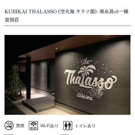
KUBIKAI THALASSO (空火海 タラソ館)- 奥糸島の一棟
貸別荘
禁煙
Wi-Fiあり
トイレあり