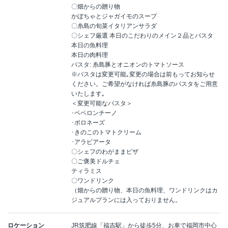
〇畑からの贈り物
かぼちゃとジャガイモのスープ
〇糸島の旬菜イタリアンサラダ
〇シェフ厳選 本日のこだわりのメイン２品とパスタ
本日の魚料理
本日の肉料理
パスタ: 糸島豚とオニオンのトマトソース
※パスタは変更可能｡変更の場合は前もってお知らせ
ください。ご希望がなければ糸島豚のパスタをご用意
いたします｡
＜変更可能なパスタ＞
･ペペロンチーノ
･ボロネーズ
･きのこのトマトクリーム
･アラビアータ
〇シェフのわがままピザ
〇ご褒美ドルチェ
ティラミス
〇ワンドリンク
（畑からの贈り物、本日の魚料理、ワンドリンクはカ
ジュアルプランには入っておりません。
ロケーション
JR筑肥線「福吉駅」から徒歩5分、お車で福岡市中心