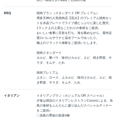
BBQ
焼肉プラン（スタンダード OR プレミアム）
博多天神の人気焼肉店【花火】のプレミアム焼肉セッ
トを水晶プレートでライブ感たっぷりに楽しむ贅沢。
1ランク上の上質なこだわりの食材をご提供。
おいしい食事に舌鼓を打ち、海を眺めながら、屋外設
置のバレルサウナと温水プールでゆったり。
極上のリラックス体験をご提供いたします。
焼肉スタンダード
カルビ、豚バラ、味付けカルビ、エビ、焼き野菜、サ
ラダ、キムチ、たれ
焼肉プレミアム
上タン、ロース、上カルビ、味付けカルビ、エビ、焼
き野菜、サラダ、キムチ、たれ
イタリアン
イタリアンプラン（カジュアル OR スペシャル）
夕食は併設のイタリアンレストランCocoroによる、糸
島の食材をふんだんに盛り込んだスペシャルディナー
をご提供♪
〇糸島の季節の前菜4種