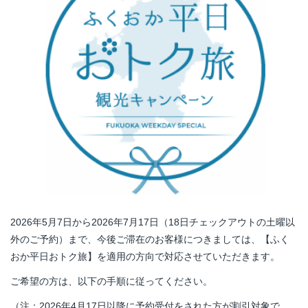
お問い合わせ
NEWS
BLOG
2026
年
5
月
7
日から
2026
年
7
月
17
日（
18
日チェックアウトの土曜以
外のご予約）まで、今後ご滞在のお客様につきましては、【ふく
おか平日おトク旅】を適用の方向で対応させていただきます。
ご希望の方は、以下の手順に従ってください。
（注：
2026
年
4
月
17
日以降に予約受付をされた方が割引対象で