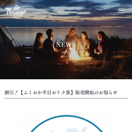
ホーム
NEWS
料金・Webご予約
NEWS
施設案内
ご利用規約
割引！【ふくおか平日おトク旅】販売開始のお知らせ
宿泊約款
よくあるご質問
プライバシーポリシー